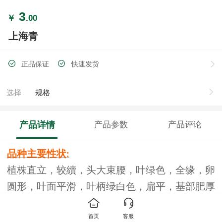
3
￥
.00
上海青
正品保证
快速发货
选择
规格
产品详情
产品参数
产品评论
品种主要性状
:
植株直立，较續，头大束腰，叶绿色，全缘，卵
圆形，叶面平滑，叶柄绿白色，扁平，基部肥厚
略凹，单株重
公斤左右，质地柔嫩，纤维
0.75
首页
客服
少，耐热，耐寒力中等，春季抽苔略早。