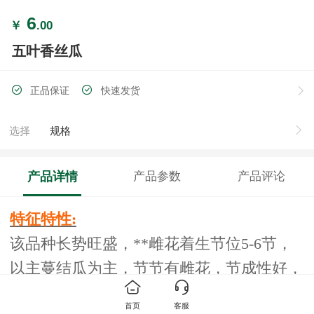
6
￥
.00
五叶香丝瓜
正品保证
快速发货
选择
规格
产品详情
产品参数
产品评论
特征特性
:
该品种长势旺盛，**雌花着生节位
5-6节，
以主蔓结瓜为主，节节有雌花，节成性好，
果实膨大速度快，播种后60天即可采收，果
首页
客服